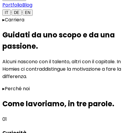
Portfolio
Blog
·
·
IT
DE
EN
▸
Carriera
Guidati da uno scopo e da una
passione
.
Alcuni nascono con il talento, altri con il capitale. In
Homies ci contraddistingue la motivazione a fare la
differenza.
▸
Perché noi
Come lavoriamo, in tre parole
.
01
Curiosità