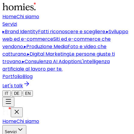
Home
Chi siamo
Servizi
▸
Brand Identity
Fatti riconoscere e scegliere.
▸
Sviluppo
web ed e-commerce
Siti ed e-commerce che
vendono.
▸
Produzione Media
Foto e video che
catturano.
▸
Digital Marketing
Le persone giuste ti
trovano.
▸
Consulenza AI Adoption
L'intelligenza
artificiale al lavoro per te.
Portfolio
Blog
Let's talk
·
·
IT
DE
EN
Home
Chi siamo
Servizi