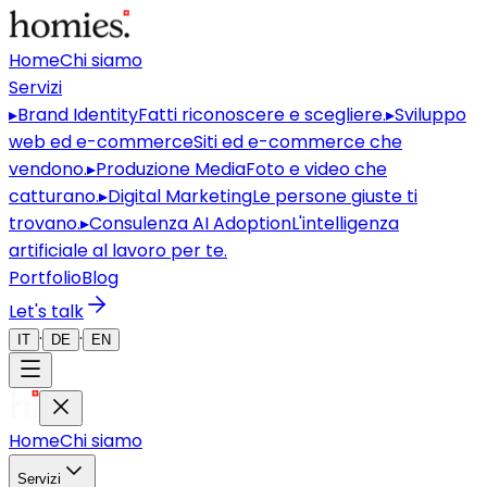
Home
Chi siamo
Servizi
▸
Brand Identity
Fatti riconoscere e scegliere.
▸
Sviluppo
web ed e-commerce
Siti ed e-commerce che
vendono.
▸
Produzione Media
Foto e video che
catturano.
▸
Digital Marketing
Le persone giuste ti
trovano.
▸
Consulenza AI Adoption
L'intelligenza
artificiale al lavoro per te.
Portfolio
Blog
Let's talk
·
·
IT
DE
EN
Home
Chi siamo
Servizi